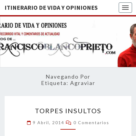
ITINERARIO DE VIDA Y OPINIONES
Togg
ITINERA
BREVE
RECORRIDO
VITAL Y
DE VIDA
COMENTARIOS
DE
OPINION
ACTUALIDAD
Navegando Por
Etiqueta:
Agraviar
TORPES
TORPES INSULTOS
INSULTOS
Comentarios
9 Abril, 2014
0 Comentarios