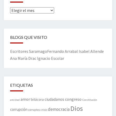
Archivos
BLOGS QUE VISITO
Escritores
Saramago
Fernando Arrabal
Isabel Allende
Ana María Drac
Ignacio Escolar
ETIQUETAS
amor
congreso
ciudadanos
bitácora
amistad
Constitución
Dios
democracia
corrupción
corruptos
crisis