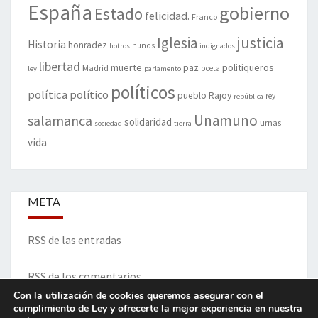
España
gobierno
Estado
felicidad.
Franco
justicia
Iglesia
Historia
honradez
hunos
hotros
indignados
libertad
muerte
politiqueros
Madrid
paz
poeta
ley
parlamento
políticos
política
político
pueblo
Rajoy
rey
república
Unamuno
salamanca
solidaridad
urnas
sociedad
tierra
vida
META
RSS de las entradas
RSS de los comentarios
Con la utilización de cookies queremos asegurar con el
cumplimiento de Ley y ofrecerte la mejor experiencia en nuestra