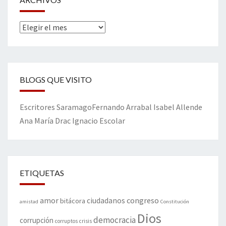
Archivos
BLOGS QUE VISITO
Escritores
Saramago
Fernando Arrabal
Isabel Allende
Ana María Drac
Ignacio Escolar
ETIQUETAS
amor
congreso
ciudadanos
bitácora
amistad
Constitución
Dios
democracia
corrupción
corruptos
crisis