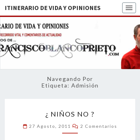
ITINERARIO DE VIDA Y OPINIONES
Togg
ITINERA
BREVE
RECORRIDO
VITAL Y
DE VIDA
COMENTARIOS
DE
OPINION
ACTUALIDAD
Navegando Por
Etiqueta:
Admisión
¿
¿ NIÑOS NO ?
NIÑOS
NO
Comentarios
27 Agosto, 2011
2 Comentarios
?