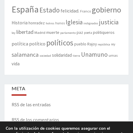
España
gobierno
Estado
felicidad.
Franco
justicia
Iglesia
Historia
honradez
hunos
hotros
indignados
libertad
muerte
politiqueros
Madrid
paz
poeta
ley
parlamento
políticos
política
político
pueblo
Rajoy
rey
república
Unamuno
salamanca
solidaridad
urnas
sociedad
tierra
vida
META
RSS de las entradas
RSS de los comentarios
Con la utilización de cookies queremos asegurar con el