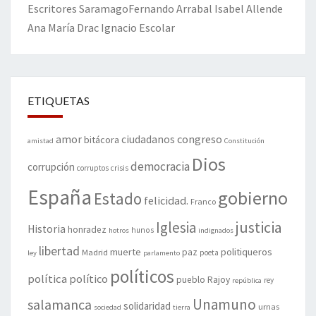
Escritores
Saramago
Fernando Arrabal
Isabel Allende
Ana María Drac
Ignacio Escolar
ETIQUETAS
amor
congreso
ciudadanos
bitácora
amistad
Constitución
Dios
democracia
corrupción
corruptos
crisis
España
gobierno
Estado
felicidad.
Franco
justicia
Iglesia
Historia
honradez
hunos
hotros
indignados
libertad
muerte
politiqueros
Madrid
paz
poeta
ley
parlamento
políticos
política
político
pueblo
Rajoy
rey
república
Unamuno
salamanca
solidaridad
urnas
sociedad
tierra