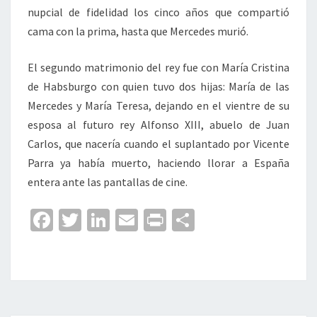
nupcial de fidelidad los cinco años que compartió
cama con la prima, hasta que Mercedes murió.
El segundo matrimonio del rey fue con María Cristina
de Habsburgo con quien tuvo dos hijas: María de las
Mercedes y María Teresa, dejando en el vientre de su
esposa al futuro rey Alfonso XIII, abuelo de Juan
Carlos, que nacería cuando el suplantado por Vicente
Parra ya había muerto, haciendo llorar a España
entera ante las pantallas de cine.
Fa
T
Li
E
Pr
C
ce
wi
n
m
in
o
b
tt
ke
ai
t
m
o
er
dI
l
p
o
n
ar