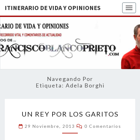
ITINERARIO DE VIDA Y OPINIONES
Togg
ITINERA
BREVE
RECORRIDO
VITAL Y
DE VIDA
COMENTARIOS
DE
OPINION
ACTUALIDAD
Navegando Por
Etiqueta:
Adela Borghi
UN
UN REY POR LOS GARITOS
REY
POR
Comentarios
29 Noviembre, 2013
0 Comentarios
LOS