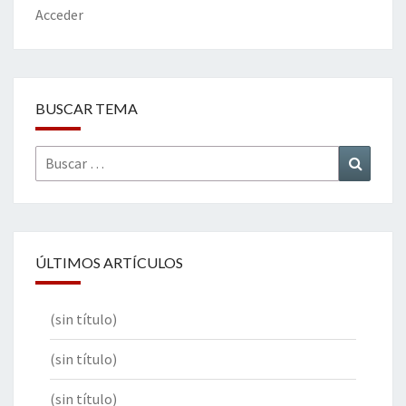
k
tir
Acceder
BUSCAR TEMA
Buscar
Buscar
por:
ÚLTIMOS ARTÍCULOS
(sin título)
(sin título)
(sin título)