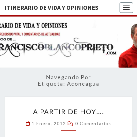
ITINERARIO DE VIDA Y OPINIONES
Togg
ITINERA
BREVE
RECORRIDO
VITAL Y
DE VIDA
COMENTARIOS
DE
OPINION
ACTUALIDAD
Navegando Por
Etiqueta:
Aconcagua
A
A PARTIR DE HOY….
PARTIR
DE
Comentarios
1 Enero, 2012
0 Comentarios
HOY….