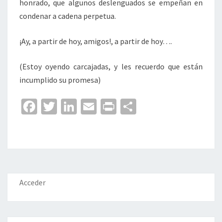
honrado, que algunos deslenguados se empeñan en
condenar a cadena perpetua.
¡Ay, a partir de hoy, amigos!, a partir de hoy….
(Estoy oyendo carcajadas, y les recuerdo que están
incumplido su promesa)
Fa
T
Li
E
Pr
C
ce
wi
n
m
in
o
b
tt
ke
ai
t
m
o
er
dI
l
p
o
n
ar
k
tir
Acceder