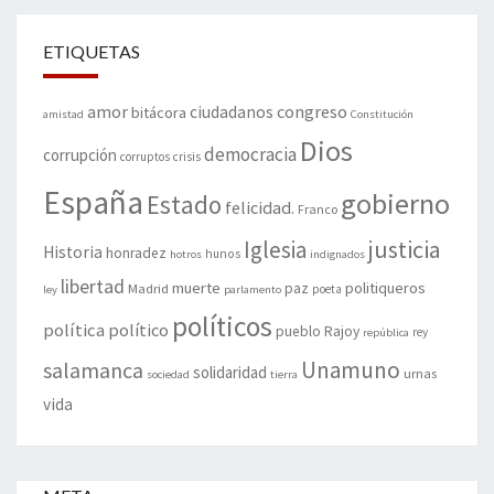
ETIQUETAS
amor
congreso
ciudadanos
bitácora
amistad
Constitución
Dios
democracia
corrupción
corruptos
crisis
España
gobierno
Estado
felicidad.
Franco
justicia
Iglesia
Historia
honradez
hunos
hotros
indignados
libertad
muerte
politiqueros
Madrid
paz
poeta
ley
parlamento
políticos
política
político
pueblo
Rajoy
rey
república
Unamuno
salamanca
solidaridad
urnas
sociedad
tierra
vida