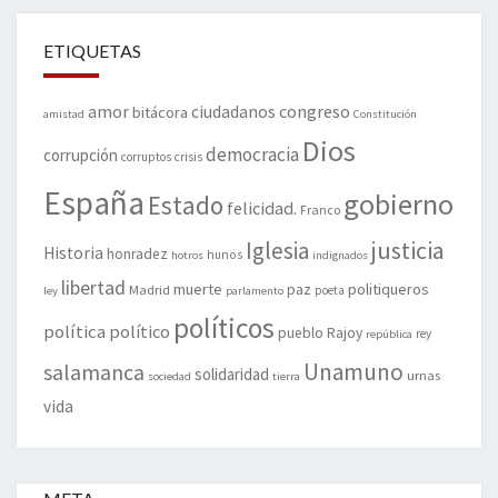
ETIQUETAS
amor
congreso
ciudadanos
bitácora
amistad
Constitución
Dios
democracia
corrupción
corruptos
crisis
España
gobierno
Estado
felicidad.
Franco
justicia
Iglesia
Historia
honradez
hunos
hotros
indignados
libertad
muerte
politiqueros
Madrid
paz
poeta
ley
parlamento
políticos
política
político
pueblo
Rajoy
rey
república
Unamuno
salamanca
solidaridad
urnas
sociedad
tierra
vida