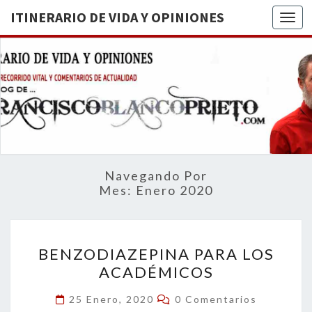
ITINERARIO DE VIDA Y OPINIONES
Togg
ITINERA
BREVE
RECORRIDO
VITAL Y
DE VIDA
COMENTARIOS
DE
OPINION
ACTUALIDAD
Navegando Por
Mes:
Enero 2020
BENZODIAZEPINA
BENZODIAZEPINA PARA LOS
PARA
ACADÉMICOS
LOS
ACADÉMICOS
Comentarios
25 Enero, 2020
0 Comentarios