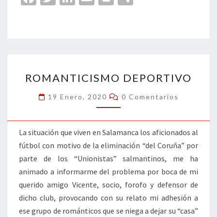
ce
wi
n
m
in
o
b
tt
ke
ai
t
m
o
er
dI
l
p
o
n
ar
ROMANTICISMO
k
tir
ROMANTICISMO DEPORTIVO
DEPORTIVO
Comentarios
19 Enero, 2020
0 Comentarios
La situación que viven en Salamanca los aficionados al
fútbol con motivo de la eliminación “del Coruña” por
parte de los “Unionistas” salmantinos, me ha
animado a informarme del problema por boca de mi
querido amigo Vicente, socio, forofo y defensor de
dicho club, provocando con su relato mi adhesión a
ese grupo de románticos que se niega a dejar su “casa”