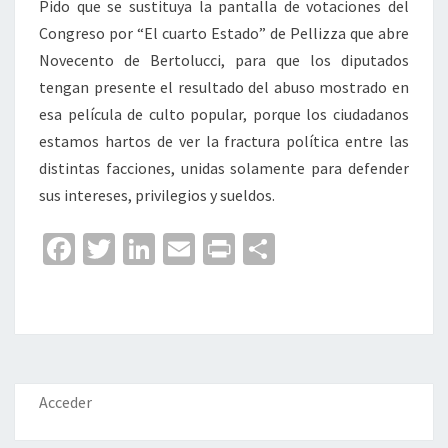
Pido que se sustituya la pantalla de votaciones del
Congreso por “El cuarto Estado” de Pellizza que abre
Novecento de Bertolucci, para que los diputados
tengan presente el resultado del abuso mostrado en
esa película de culto popular, porque los ciudadanos
estamos hartos de ver la fractura política entre las
distintas facciones, unidas solamente para defender
sus intereses, privilegios y sueldos.
Fa
T
Li
E
Pr
C
ce
wi
n
m
in
o
b
tt
ke
ai
t
m
o
er
dI
l
p
o
n
ar
k
tir
Acceder