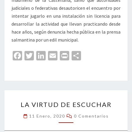
madrileño de la Castellana, salvo que autoridades
judiciales o federativas desautoricen el encuentro por
intentar jugarlo en una instalación sin licencia para
desarrollar la actividad que llevan practicando desde
hace años, según denuncia hecha pública en la prensa
salmantina por un edil municipal.
Fa
T
Li
E
Pr
C
ce
wi
n
m
in
o
b
tt
ke
ai
t
m
o
er
dI
l
p
o
n
ar
LA
k
tir
LA VIRTUD DE ESCUCHAR
VIRTUD
DE
Comentarios
11 Enero, 2020
0 Comentarios
ESCUCHAR