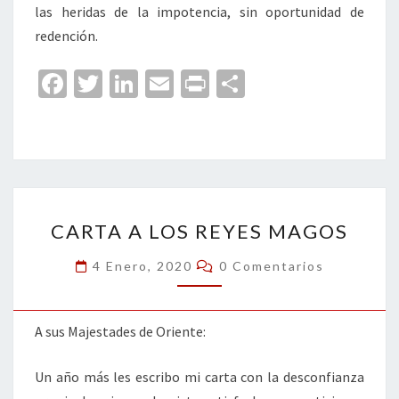
las heridas de la impotencia, sin oportunidad de
redención.
Fa
T
Li
E
Pr
C
ce
wi
n
m
in
o
b
tt
ke
ai
t
m
o
er
dI
l
p
o
n
ar
CARTA
k
tir
CARTA A LOS REYES MAGOS
A
LOS
Comentarios
4 Enero, 2020
0 Comentarios
REYES
MAGOS
A sus Majestades de Oriente:
Un año más les escribo mi carta con la desconfianza