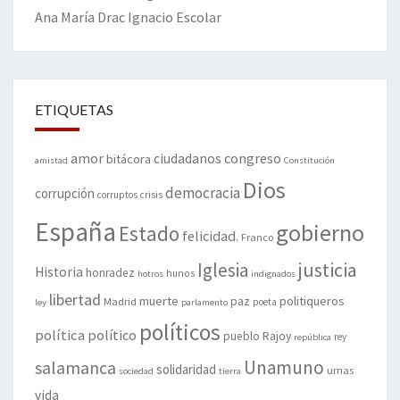
Ana María Drac
Ignacio Escolar
ETIQUETAS
amor
congreso
ciudadanos
bitácora
amistad
Constitución
Dios
democracia
corrupción
corruptos
crisis
España
gobierno
Estado
felicidad.
Franco
justicia
Iglesia
Historia
honradez
hunos
hotros
indignados
libertad
muerte
politiqueros
Madrid
paz
poeta
ley
parlamento
políticos
política
político
pueblo
Rajoy
rey
república
Unamuno
salamanca
solidaridad
urnas
sociedad
tierra
vida