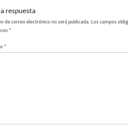
n
ar
tir
a respuesta
ón de correo electrónico no será publicada.
Los campos oblig
 con
*
io
*