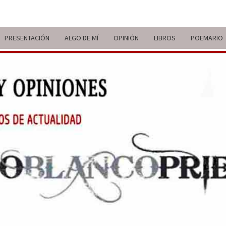
PRESENTACIÓN
ALGO DE MÍ
OPINIÓN
LIBROS
POEMARIO
ITIN
BREVE
RECORRIDO
VITAL Y
COMENTARIOS
DE V
DE
ACTUALIDAD