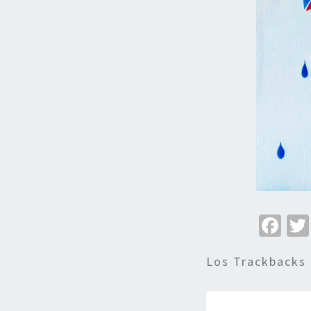
Fa
ce
Los Trackbacks
b
o