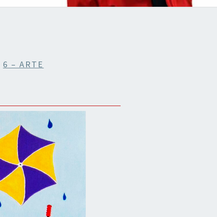
IONES
n
6 – ARTE