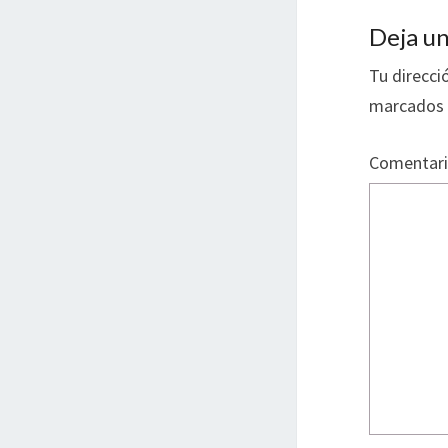
o
k
Deja un
Tu direcci
marcados
Comentar