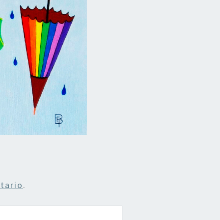
tario
.