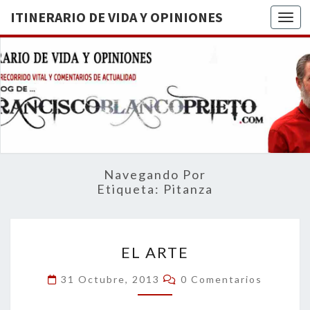
ITINERARIO DE VIDA Y OPINIONES
Togg
ITINERA
BREVE
RECORRIDO
VITAL Y
DE VIDA
COMENTARIOS
DE
OPINION
ACTUALIDAD
Navegando Por
Etiqueta:
Pitanza
EL
EL ARTE
ARTE
Comentarios
31 Octubre, 2013
0 Comentarios