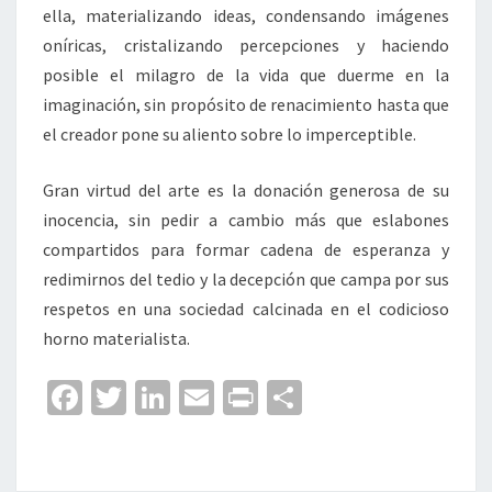
ella, materializando ideas, condensando imágenes
oníricas, cristalizando percepciones y haciendo
posible el milagro de la vida que duerme en la
imaginación, sin propósito de renacimiento hasta que
el creador pone su aliento sobre lo imperceptible.
Gran virtud del arte es la donación generosa de su
inocencia, sin pedir a cambio más que eslabones
compartidos para formar cadena de esperanza y
redimirnos del tedio y la decepción que campa por sus
respetos en una sociedad calcinada en el codicioso
horno materialista.
Fa
T
Li
E
Pr
C
ce
wi
n
m
in
o
b
tt
ke
ai
t
m