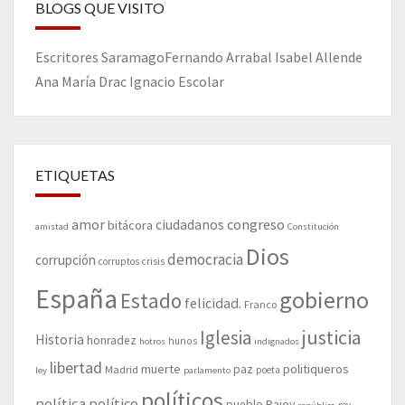
BLOGS QUE VISITO
Escritores
Saramago
Fernando Arrabal
Isabel Allende
Ana María Drac
Ignacio Escolar
ETIQUETAS
amor
congreso
ciudadanos
bitácora
amistad
Constitución
Dios
democracia
corrupción
corruptos
crisis
España
gobierno
Estado
felicidad.
Franco
justicia
Iglesia
Historia
honradez
hunos
hotros
indignados
libertad
muerte
politiqueros
Madrid
paz
poeta
ley
parlamento
políticos
política
político
pueblo
Rajoy