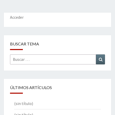
o
er
dI
l
p
o
n
ar
k
tir
Acceder
BUSCAR TEMA
Buscar
Buscar
por:
ÚLTIMOS ARTÍCULOS
(sin título)
(sin título)